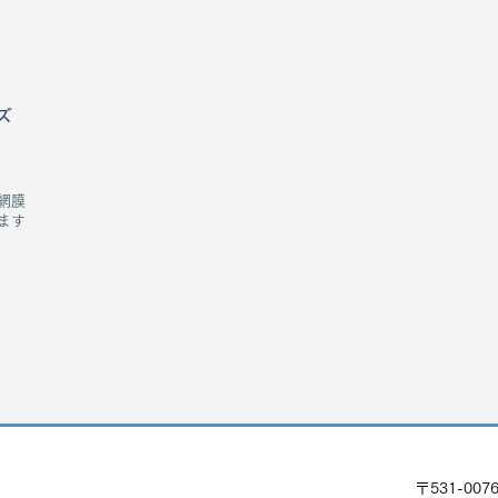
ズ
網膜
ます
〒531-00