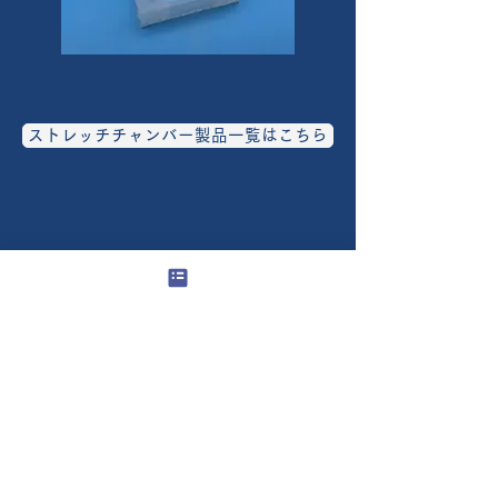
ストレッチチャンバー製品一覧はこちら
導入実績
【国内大学】
東北大学、東京大学、大阪大学、京都大学、
その他主要国公立私立大学
​【研究・医療機関】​
理化学研究所、国立循環器病研究センター、
その他国立研究機関、病院
​​【民間企業】