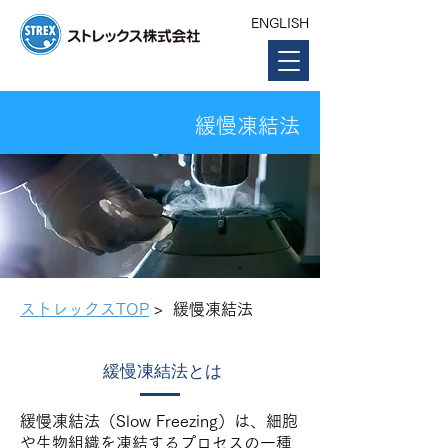
ENGLISH
緩慢凍結法
ストレックスTOP
> 緩慢凍結法
緩慢凍結法とは
緩慢凍結法（Slow Freezing）は、細胞
や生物組織を凍結するプロセスの一種