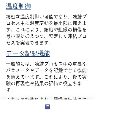
温度制御
精密な温度制御が可能であり、凍結プ
ロセス中に温度変動を最小限に抑えま
す。これにより、細胞や組織の損傷を
最小限に抑えつつ、安定した凍結プロ
セスを実現できます。
データ記録機能
一般的には、凍結プロセス中の重要な
パラメータやデータを記録できる機能
を備えています。これにより、後で実
験の再現性や結果の評価に役立ちま
す。
これらの特徴により、緩慢凍結法にお
いて特定の凍結プロファイルを必要と
する場合や、高度な制御が求められる
場面で、プログラムフリーザーが利用
されます。研究室や医学研究機関など
で、生物学的サンプルの保存や実験に